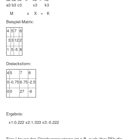
a3 b3 c3 x3 k3
M x X = K
Beispiel-Matrix:
4
5
7
6
3
3
12
2
1
5
-5
8
Dreiecksform:
4
5
7
6
0
-0.75
6.75
-2.5
0
0
27
-6
Ergebnis:
x1:0.222 x2:1.333 x3:-0.222
Eine Lösung des Gleichungssystems ist z.B. auch über RStudio