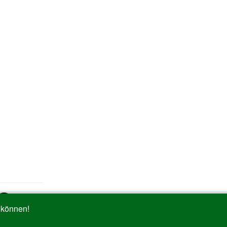
_»
ask_»
 können!